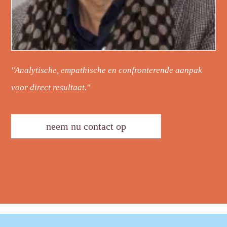
"Analytische, empathische en confronterende aanpak
voor direct resultaat."
neem nu contact op
+31 (0) 6 14 89 03 41
charles@begheyncoaching.nl