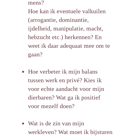
mens?
Hoe kan ik
eventuele valkuilen
(
arrogantie, dominantie,
ijdelheid,
manipulatie, macht,
hebzucht et
c.)
herkennen? En
weet ik daar adequaat mee
om te
gaan?
Hoe verbeter ik mijn balans
tussen werk en priv
é
?
Kies
ik
voor echte
aandacht voor mijn
dierbaren? Wat ga ik positief
voor mezelf
doen?
Wat is de zin van mijn
werkleven?
W
at
moet ik
bijsturen